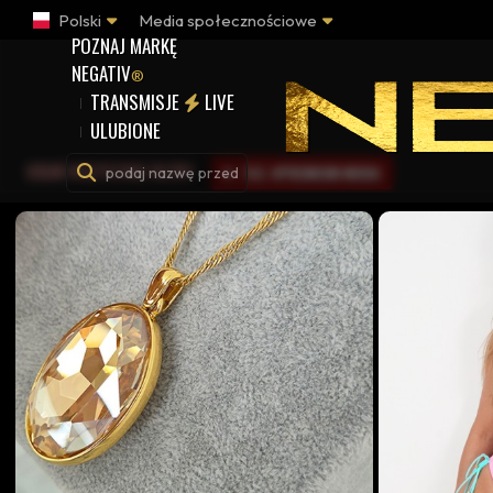
Polski
Media społecznościowe
POZNAJ MARKĘ
NEGATIV
®
TRANSMISJE
LIVE
ULUBIONE
USUŃ WSZYSTKIE FILTRY
TAG:
#PREMIUM MODA