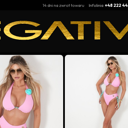
14 dni na zwrot towaru
Infolinia
+48 222 44