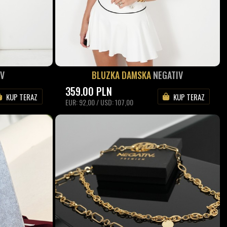
IV
BLUZKA DAMSKA
NEGATIV
359.00
PLN
KUP TERAZ
KUP TERAZ
EUR: 92,00 / USD: 107,00