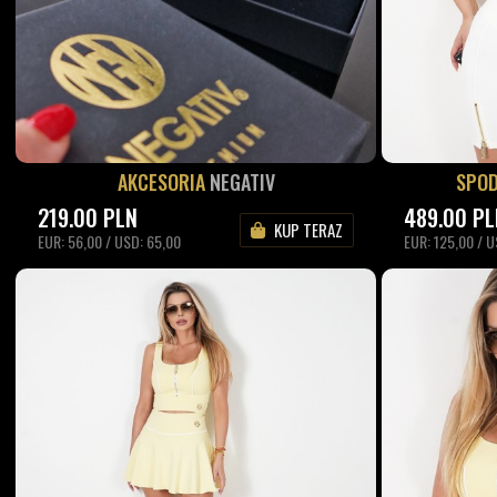
AKCESORIA
NEGATIV
SPOD
219.00
PLN
489.00
PL
KUP TERAZ
EUR: 56,00 / USD: 65,00
EUR: 125,00 / U