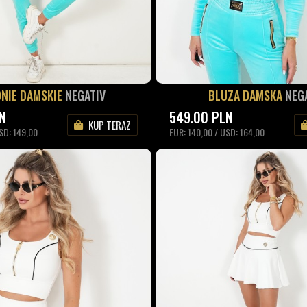
NIE DAMSKIE
NEGATIV
BLUZA DAMSKA
NEG
N
549.00
PLN
KUP TERAZ
SD: 149,00
EUR: 140,00 / USD: 164,00