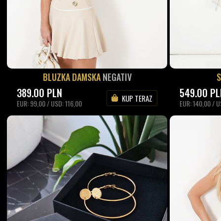
BLUZKA DAMSKA
NEGATIV
389.00
PLN
549.00
PL
KUP TERAZ
EUR: 99,00 / USD: 116,00
EUR: 140,00 / U