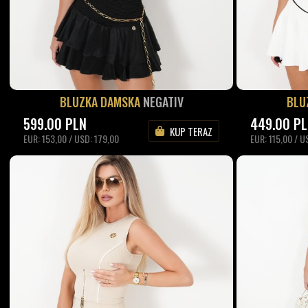
BLUZKA DAMSKA
NEGATIV
BLU
599.00
PLN
449.00
P
KUP TERAZ
EUR: 153,00 / USD: 179,00
EUR: 115,00 / U