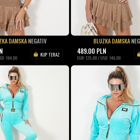
ZKA DAMSKA
NEGATIV
BLUZKA DAMSKA
NEG
N
489.00
PLN
KUP TERAZ
SD: 164,00
EUR: 125,00 / USD: 146,00