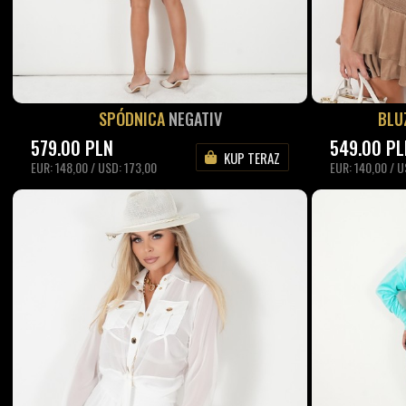
SPÓDNICA
NEGATIV
BLU
579.00
PLN
549.00
PL
KUP TERAZ
EUR: 148,00 / USD: 173,00
EUR: 140,00 / U