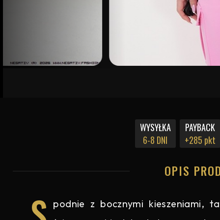
WYSYŁKA
PAYBACK
6-8 DNI
+285 pkt
OPIS PRO
S
podnie z bocznymi kieszeniami, t