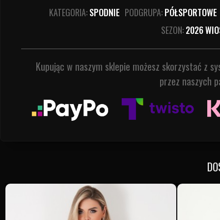
KATEGORIA:
SPODNIE
PODGRUPA:
PÓŁSPORTOWE
SEZON:
2026 WIO
Kupując w naszym sklepie możesz skorzystać z s
przez naszych p
DO