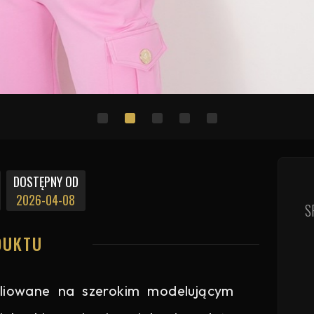
DOSTĘPNY OD
2026-04-08
S
DUKTU
aliowane na szerokim modelującym