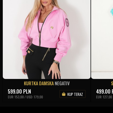
KURTKA DAMSKA
NEGATIV
599.00
PLN
499.00
KUP TERAZ
EUR: 153,00 / USD: 179,00
EUR: 127,00 