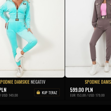
SPODNIE DAMSKIE
NEGATIV
SPODNIE DAMS
PLN
599.00
PLN
KUP TERAZ
/ USD: 149,00
EUR: 153,00 / USD: 179,00