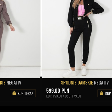
KIE
NEGATIV
SPODNIE DAMSKIE
NEGATIV
599.00
PLN
KUP TERAZ
KUP
EUR: 153,00 / USD: 179,00