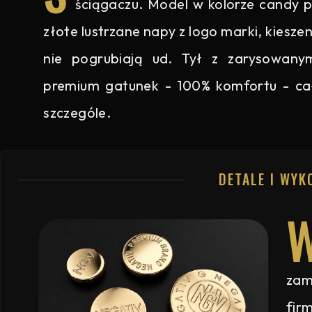
ściągaczu. Model w kolorze candy p
złote lustrzane napy z logo marki, kiesz
nie pogrubiają ud. Tył z zarysowany
premium gatunek - 100% komfortu - c
szczególe.
DETALE I WYK
zam
fir