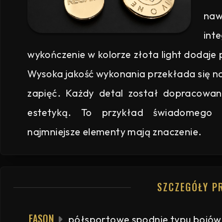
naw
int
wykończenie w kolorze złota light dodaje
Wysoka jakość wykonania przekłada się n
zapięć. Każdy detal został dopracowan
estetyką. To przykład świadomego 
najmniejsze elementy mają znaczenie.
SZCZEGÓŁY P
FASON
półsportowe spodnie typu bojówk