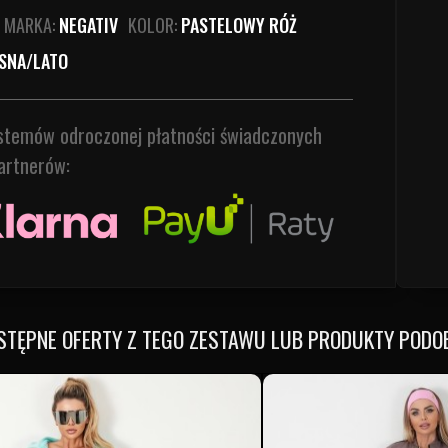
MARKA:
NEGATIV
KOLOR:
PASTELOWY RÓŻ
SNA/LATO
ystemów odroczonej płatności świadczonych
artnerów:
STĘPNE OFERTY Z TEGO ZESTAWU LUB PRODUKTY PODO