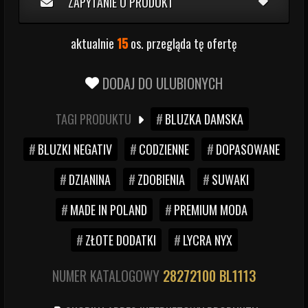
ZAPYTANIE O PRODUKT
aktualnie
15
os. przegląda tę ofertę
DODAJ DO ULUBIONYCH
TAGI PRODUKTU
BLUZKA DAMSKA
BLUZKI NEGATIV
CODZIENNE
DOPASOWANE
DZIANINA
ZDOBIENIA
SUWAKI
MADE IN POLAND
PREMIUM MODA
ZŁOTE DODATKI
LYCRA NYX
NUMER KATALOGOWY
28272100
BL1113