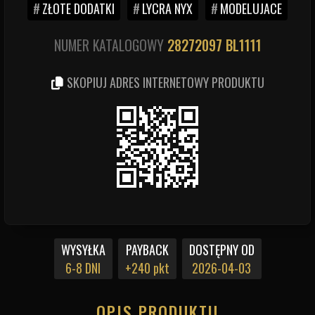
ZŁOTE DODATKI
LYCRA NYX
MODELUJACE
NUMER KATALOGOWY
28272097
BL1111
SKOPIUJ ADRES INTERNETOWY PRODUKTU
WYSYŁKA
PAYBACK
DOSTĘPNY OD
6-8 DNI
+240 pkt
2026-04-03
OPIS PRODUKTU