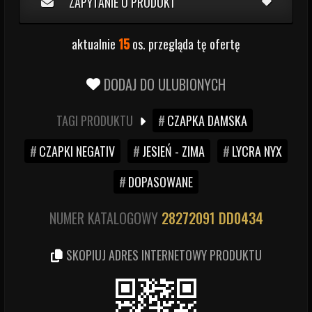
ZAPYTANIE O PRODUKT
aktualnie
15
os. przegląda tę ofertę
DODAJ DO ULUBIONYCH
TAGI PRODUKTU
CZAPKA DAMSKA
CZAPKI NEGATIV
JESIEŃ - ZIMA
LYCRA NYX
DOPASOWANE
NUMER KATALOGOWY
28272091
DD0434
SKOPIUJ ADRES INTERNETOWY PRODUKTU