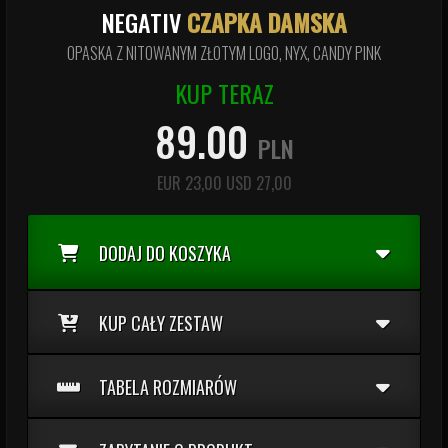
NEGATIV
CZAPKA DAMSKA
OPASKA Z NITOWANYM ZŁOTYM LOGO, NYX, CANDY PINK
KUP TERAZ
89.00
PLN
EUR
23,00
USD
27,00
DODAJ DO KOSZYKA
KUP CAŁY ZESTAW
TABELA ROZMIARÓW