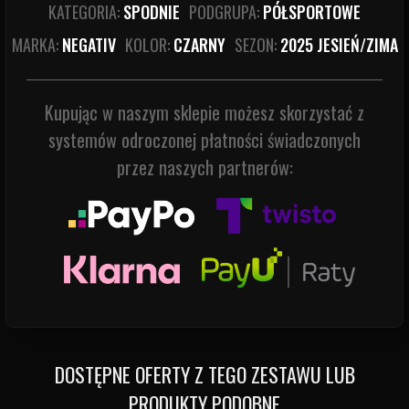
KATEGORIA:
SPODNIE
PODGRUPA:
PÓŁSPORTOWE
MARKA:
NEGATIV
KOLOR:
CZARNY
SEZON:
2025 JESIEŃ/ZIMA
Kupując w naszym sklepie możesz skorzystać z
systemów odroczonej płatności świadczonych
przez naszych partnerów:
DOSTĘPNE OFERTY Z TEGO ZESTAWU LUB
PRODUKTY PODOBNE