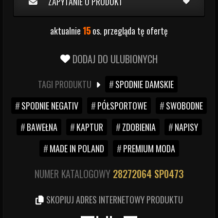
ZAPYTANIE O PRODUKT
aktualnie
15
os. przegląda tę ofertę
DODAJ DO ULUBIONYCH
TAGI PRODUKTU
SPODNIE DAMSKIE
SPODNIE NEGATIV
PÓŁSPORTOWE
SWOBODNE
BAWEŁNA
KAPTUR
ZDOBIENIA
NAPISY
MADE IN POLAND
PREMIUM MODA
NUMER KATALOGOWY
28272064
SP0473
SKOPIUJ ADRES INTERNETOWY PRODUKTU