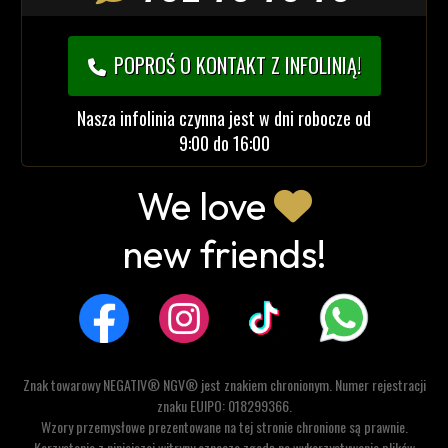
POPROŚ O KONTAKT Z INFOLINIĄ!
Nasza infolinia czynna jest w dni robocze od
9:00 do 16:00
We love
new friends!
Znak towarowy NEGATIV® NGV® jest znakiem chronionym. Numer rejestracji
znaku EUIPO: 018299366.
Wzory przemysłowe prezentowane na tej stronie chronione są prawnie.
Korzystanie z niniejszej witryny oznacza zgodę na wykorzystywanie plików