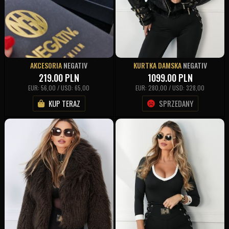
AKCESORIA
NEGATIV
KURTKA DAMSKA
NEGATIV
219.00
PLN
1099.00
PLN
EUR: 56,00 / USD: 65,00
EUR: 280,00 / USD: 328,00
KUP TERAZ
SPRZEDANY