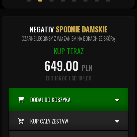
NEGATIV
SPODNIE DAMSKIE
CZARNE LEGGINSY Z WIĄZANIEM NA BOKACH ZE SKÓRĄ
KUP TERAZ
649.00
PLN
EUR
166,00
USD
194,00
DODAJ DO KOSZYKA
KUP CAŁY ZESTAW