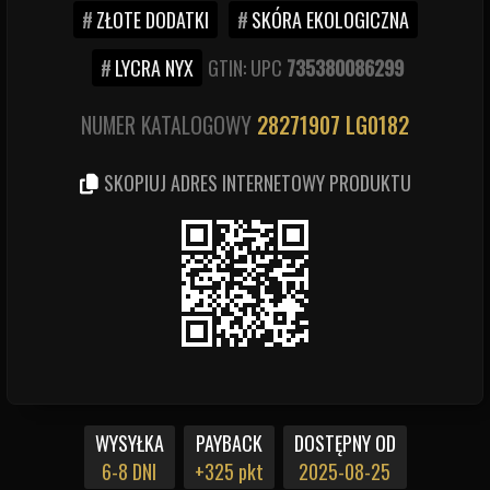
ZŁOTE DODATKI
SKÓRA EKOLOGICZNA
LYCRA NYX
GTIN: UPC
735380086299
NUMER KATALOGOWY
28271907
LG0182
SKOPIUJ ADRES INTERNETOWY PRODUKTU
WYSYŁKA
PAYBACK
DOSTĘPNY OD
6-8 DNI
+325 pkt
2025-08-25