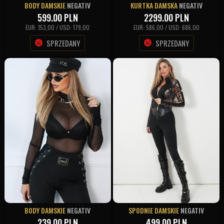
BODY DAMSKIE
NEGATIV
KURTKA DAMSKA
NEGATIV
599.00
PLN
2299.00
PLN
EUR: 153,00 / USD: 179,00
EUR: 586,00 / USD: 686,00
SPRZEDANY
SPRZEDANY
BODY DAMSKIE
NEGATIV
SPODNIE DAMSKIE
NEGATIV
239.00
PLN
499.00
PLN