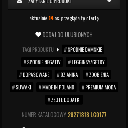
ZAPYTANIE O PRODUKT
aktualnie
14
os. przegląda tę ofertę
DODAJ DO ULUBIONYCH
TAGI PRODUKTU
SPODNIE DAMSKIE
SPODNIE NEGATIV
LEGGINSY/GETRY
DOPASOWANE
DZIANINA
ZDOBIENIA
SUWAKI
MADE IN POLAND
PREMIUM MODA
ZŁOTE DODATKI
NUMER KATALOGOWY
28271818
LG0177