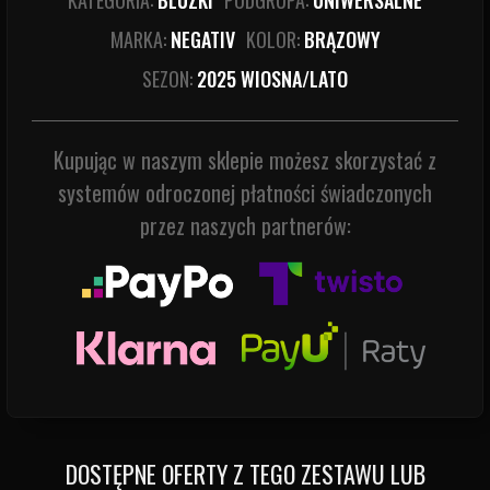
KATEGORIA:
BLUZKI
PODGRUPA:
UNIWERSALNE
MARKA:
NEGATIV
KOLOR:
BRĄZOWY
SEZON:
2025 WIOSNA/LATO
Kupując w naszym sklepie możesz skorzystać z
systemów odroczonej płatności świadczonych
przez naszych partnerów:
DOSTĘPNE OFERTY Z TEGO ZESTAWU LUB