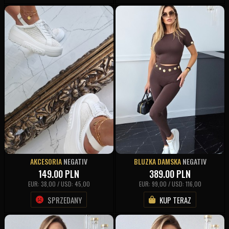
AKCESORIA
NEGATIV
BLUZKA DAMSKA
NEGATIV
149.00
PLN
389.00
PLN
EUR: 38,00 / USD: 45,00
EUR: 99,00 / USD: 116,00
SPRZEDANY
KUP TERAZ