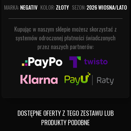
MARKA:
NEGATIV
KOLOR:
ZŁOTY
SEZON:
2026 WIOSNA/LATO
Kupując w naszym sklepie możesz skorzystać z
systemów odroczonej płatności świadczonych
przez naszych partnerów:
DOSTĘPNE OFERTY Z TEGO ZESTAWU LUB
PRODUKTY PODOBNE