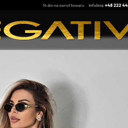
14 dni na zwrot towaru
Infolinia
+48 222 44