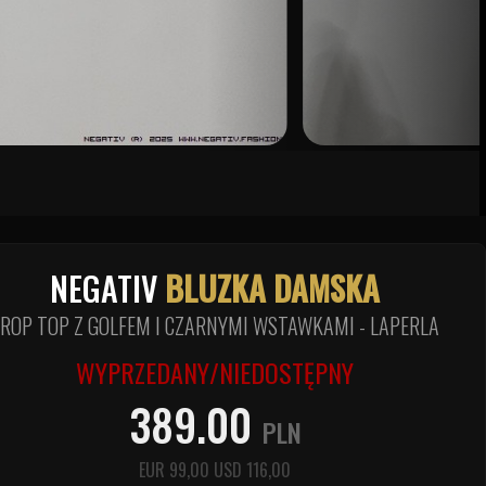
NEGATIV
BLUZKA DAMSKA
ROP TOP Z GOLFEM I CZARNYMI WSTAWKAMI - LAPERLA
WYPRZEDANY/NIEDOSTĘPNY
389.00
PLN
EUR
99,00
USD
116,00