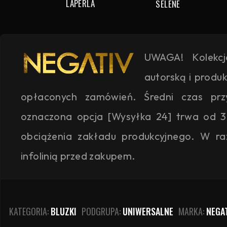
LAPERLA
SELENE
UWAGA! Kolekc
autorską i produ
opłaconych zamówień. Średni czas przyg
oznaczona opcja [Wysyłka 24] trwa od 3
obciążenia zakładu produkcyjnego. W ra
infolinią przed zakupem.
KATEGORIA:
BLUZKI
PODGRUPA:
UNIWERSALNE
MARKA:
NEGA