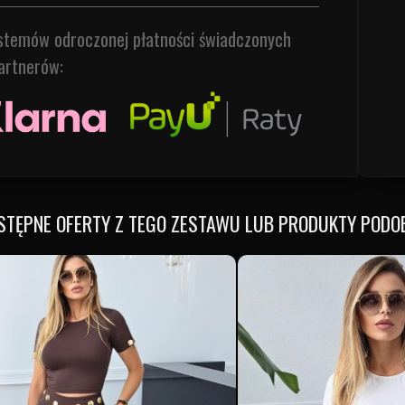
ystemów odroczonej płatności świadczonych
artnerów:
STĘPNE OFERTY Z TEGO ZESTAWU LUB PRODUKTY PODO