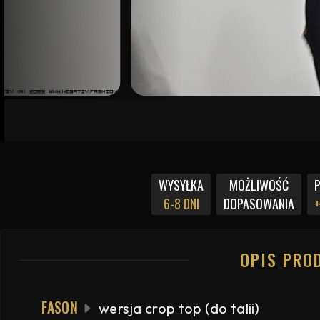
WYSYŁKA
MOŻLIWOŚĆ
6-8 DNI
DOPASOWANIA
+
OPIS PRO
FASON
wersja crop top (do talii)