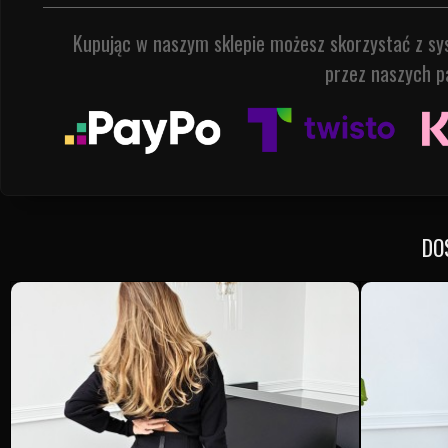
Kupując w naszym sklepie możesz skorzystać z s
przez naszych p
DO