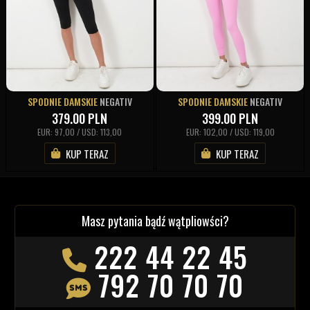
SPODNIE DAMSKIE
NEGATIV
SPODNIE DAMSKIE
NEGATIV
379.00
PLN
399.00
PLN
EUR: 97,00 / USD: 113,00
EUR: 102,00 / USD: 119,00
KUP TERAZ
KUP TERAZ
Masz pytania bądź wątpliowści?
222 44 22 45
792 70 70 70