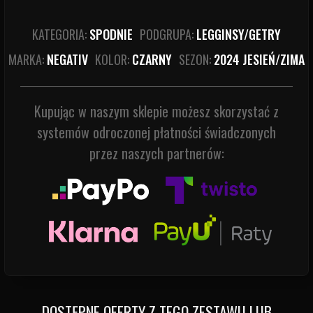
KATEGORIA:
SPODNIE
PODGRUPA:
LEGGINSY/GETRY
MARKA:
NEGATIV
KOLOR:
CZARNY
SEZON:
2024 JESIEŃ/ZIMA
Kupując w naszym sklepie możesz skorzystać z
systemów odroczonej płatności świadczonych
przez naszych partnerów:
DOSTĘPNE OFERTY Z TEGO ZESTAWU LUB