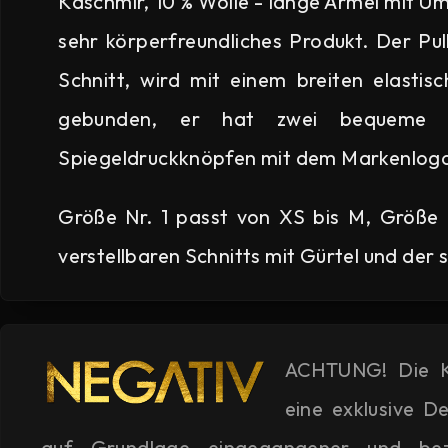
Kaschmir, 10 % Wolle - lange Ärmel mit U
sehr körperfreundliches Produkt. Der Pul
Schnitt, wird mit einem breiten elasti
gebunden, er hat zwei bequeme Ta
Spiegeldruckknöpfen mit dem Markenlog
Größe Nr. 1 passt von XS bis M, Größe
verstellbaren Schnitts mit Gürtel und der s
ACHTUNG! Die K
eine exklusive De
auf Grundlage eingegangener und beza