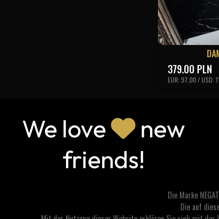
DA
379.00
PLN
EUR: 97,00 / USD: 1
We love
new
friends!
Die Marke NEGAT
Die auf dies
Mit der Nutzung dieser Website erklären Sie sich mit der 